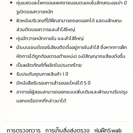
หุ่นแสดงสะโพกของเพศชายนอนตะแคงในลักษณะงอเข่า มี
รูเปิดของทวารหนัก
ผิวหนังบริเวณที่ใช้ฝึกสามารถถอดออกได้ แสดงลักษณะ
ส่วนตัดของทวารและลำไส้ใหญ่
หุ่นมีทวารหนักภายใน และลำไส้ใหญ่
มีระบบเซนต์เซอร์เสียงติดตั้งอยู่ภายในลำไส้ ซึ่งหากการฝึก
หัถการได้ถูกต้อง(ตรงตำแหน่ง) จะมีสัญญาณเสียงดังขึ้น
เป็นผลิตภัณฑ์ที่ผลิตในประเทศไทย
รับประกันคุณภาพสินค้า 1 ปี
มีหนังสือรับรองการสำรองอะไหล่ได้ 5 ปี
อาจารย์ผู้สอนสามารถออกแบบเพิ่มเติมและพัฒนาปรับปรุง
นอกเหนือจากที่กล่าวมาได้
การตรวจทวาร
การเก็บสิ่งส่งตรวจ
หุ่นฝึกSwab