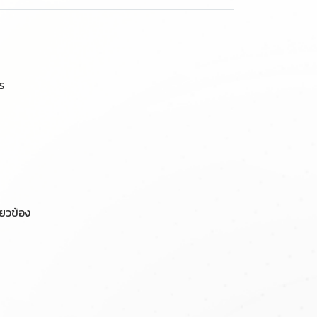
ร
่ยวข้อง