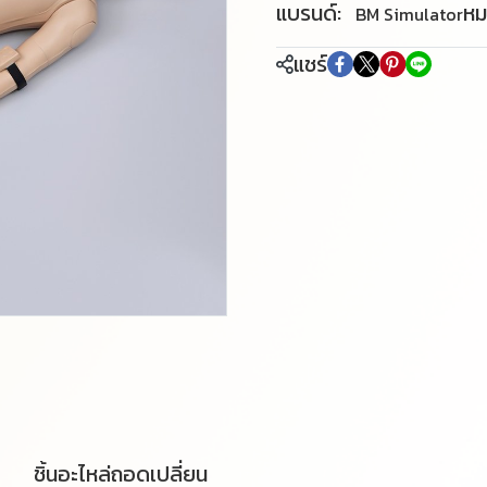
แบรนด์:
หม
BM Simulator
แชร์
ชิ้นอะไหล่ถอดเปลี่ยน