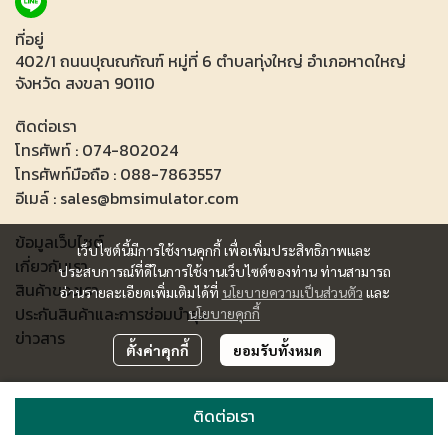
ที่อยู่
402/1 ถนนปุณณกัณฑ์ หมู่ที่ 6 ตำบลทุ่งใหญ่ อำเภอหาดใหญ่
จังหวัด สงขลา 90110
ติดต่อเรา
โทรศัพท์ : 074-802024
โทรศัพท์มือถือ : 088-7863557
อีเมล์ : sales@bmsimulator.com
ข้อมูลเว็บไซต์
เว็บไซต์นี้มีการใช้งานคุกกี้ เพื่อเพิ่มประสิทธิภาพและ
เกี่ยวกับเรา
ประสบการณ์ที่ดีในการใช้งานเว็บไซต์ของท่าน ท่านสามารถ
สินค้าของเรา
อ่านรายละเอียดเพิ่มเติมได้ที่
นโยบายความเป็นส่วนตัว
และ
ประกันสินค้าและการช่อมบำรุง
นโยบายคุกกี้
ข่าวสาร
ตั้งค่าคุกกี้
ยอมรับทั้งหมด
Copyright 2023 All Rights Reserved.
ติดต่อเรา
Powered By
MakeWebEasy