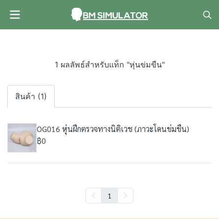
1 ผลลัพธ์สำหรับแท็ก "หุ่นข่มขืน"
สินค้า (1)
OG016 หุ่นฝึกตรวจทางนิติเวช (ภาวะโดนข่มขืน)
฿0
1